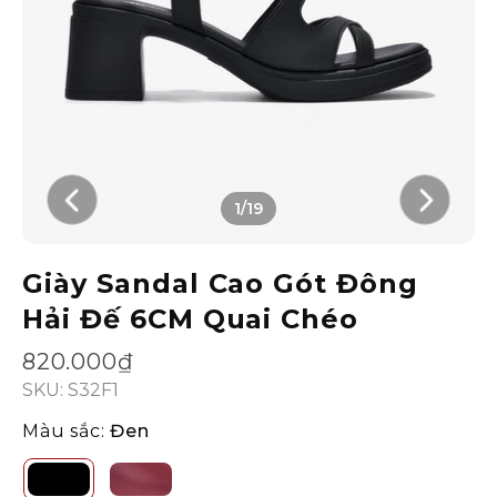
1/19
Giày Sandal Cao Gót Đông
Hải Đế 6CM Quai Chéo
820.000₫
SKU: S32F1
Màu sắc:
Đen