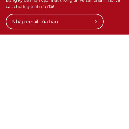
Đăng ký để nhận cập nhật thông tin về sản phẩm mới và
các chương trình ưu đãi!
Subscribe
to
Our
Newsletter