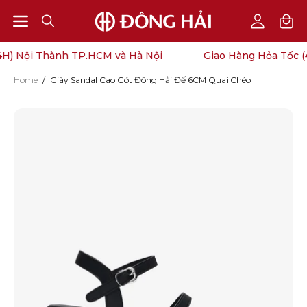
Open
Open
OPEN
My
SEARCH
Account
navigation
H) Nội Thành TP.HCM và Hà Nội
Giao Hàng Hỏa Tốc (4
BAR
menu
Home
/
Giày Sandal Cao Gót Đông Hải Đế 6CM Quai Chéo
Open
O
image
im
lightbox
li