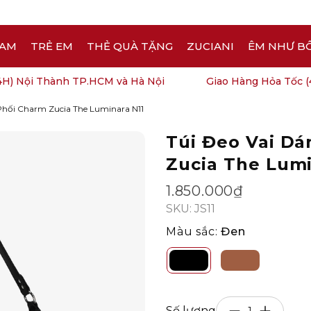
AM
TRẺ EM
THẺ QUÀ TẶNG
ZUCIANI
ÊM NHƯ B
) Nội Thành TP.HCM và Hà Nội
Giao Hàng Hỏa Tốc (4H
Phối Charm Zucia The Luminara N11
Túi Đeo Vai D
Open
image
Zucia The Lumi
lightbox
1.850.000₫
SKU: JS11
Màu sắc:
Đen
Số lượng