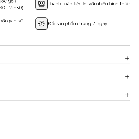
ớc gọi) -
Thanh toán tiện lợi với nhiều hình thức
36
5
30 - 21h30)
37
6
hời gian sử
Đổi sản phẩm trong 7 ngày
38
7
39
8
40
9
41
10
Nếu có sự khác biệt về chiều dài của hai bàn c
giày ứng với chiều dài bàn chân lớn hơn.
Bảng quy đổi kích thước không áp dụng làm tròn
chọn kích thước gần nhất với chiều dài bàn châ