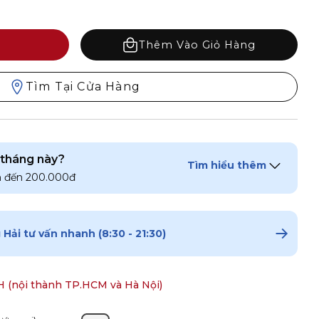
Thêm Vào Giỏ Hàng
Tìm Tại Cửa Hàng
 tháng này?
Tìm hiểu thêm
n đến 200.000đ
2.
Chọn kích thước
Hải tư vấn nhanh (8:30 - 21:30)
SIZE (EU)
SIZE (US)
H (nội thành TP.HCM và Hà Nội)
35
4