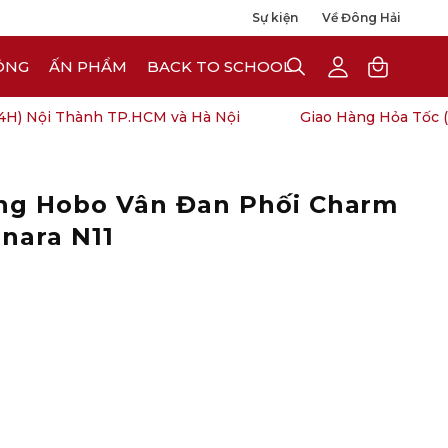
Sự kiện
Về Đông Hải
ÔNG
ẤN PHẨM
BACK TO SCHOOL
OPEN
My
Open cart
SEARCH
Account
BAR
) Nội Thành TP.HCM và Hà Nội
Giao Hàng Hỏa Tốc (4
áng Hobo Vân Đan Phối Charm
Open
1.
Đo chiều dài bàn chân
image
nara N11
lightbox