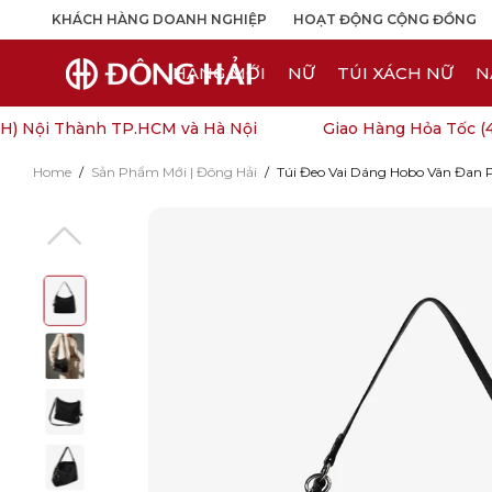
KHÁCH HÀNG DOANH NGHIỆP
HOẠT ĐỘNG CỘNG ĐỒNG
HÀNG MỚI
NỮ
TÚI XÁCH NỮ
N
) Nội Thành TP.HCM và Hà Nội
Giao Hàng Hỏa Tốc (4H
Home
/
Sản Phẩm Mới | Đông Hải
/
Túi Đeo Vai Dáng Hobo Vân Đan 
Open
image
lightbox