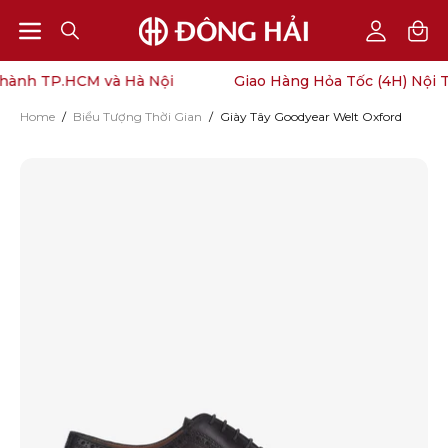
Open
Open
OPEN
My
SEARCH
Account
navigation
hành TP.HCM và Hà Nội
Giao Hàng Hỏa Tốc (4H) Nội T
BAR
menu
Home
/
Biểu Tượng Thời Gian
/
Giày Tây Goodyear Welt Oxford
Open
O
image
im
lightbox
li