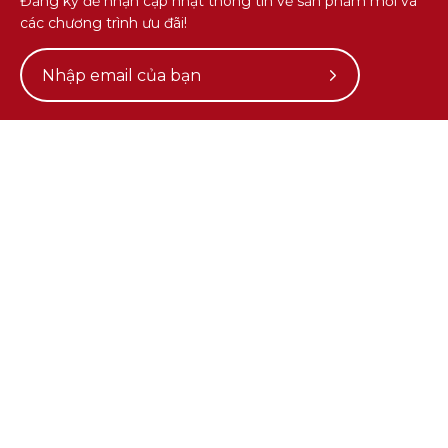
Đăng ký để nhận cập nhật thông tin về sản phẩm mới và
các chương trình ưu đãi!
Subscribe
to
Our
Newsletter