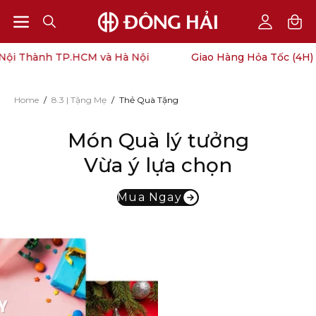
Open
Open
OPEN
My
SEARCH
Account
navigation
ội Thành TP.HCM và Hà Nội
Giao Hàng Hỏa Tốc (4H) N
BAR
menu
Home
/
8.3 | Tặng Mẹ
/
Thẻ Quà Tặng
Món Quà lý tưởng
Vừa ý lựa chọn
Mua Ngay