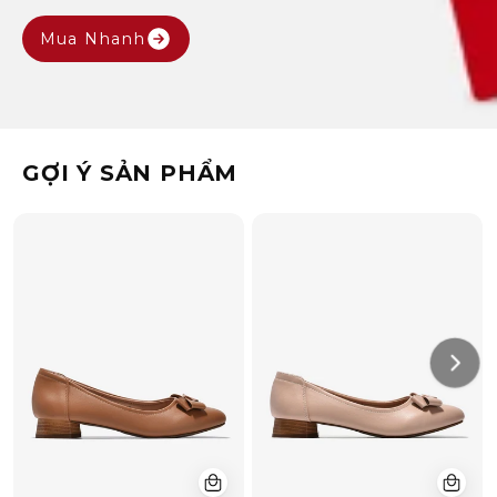
Mua Nhanh
GỢI Ý SẢN PHẨM
Giày
Giày
Búp
Búp
Bê
Bê
Đông
Đông
Hải
Hải
Gót
Gót
Giả
Giả
Gỗ
Gỗ
Đính
Đính
Nơ
Nơ