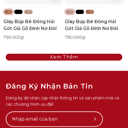
Đôi-
Đôi-
G7731-
G7731Hồng
Bò
Color1First
Giày Búp Bê Đông Hải
Giày Búp Bê Đông Hải
Color1First
Gót Giả Gỗ Đính Nơ Đôi
Gót Giả Gỗ Đính Nơ Đôi
790.000₫
790.000₫
Xem Thêm
Đăng Ký Nhận Bản Tin
Đăng ký để nhận cập nhật thông tin về sản phẩm mới và
các chương trình ưu đãi!
Subscribe