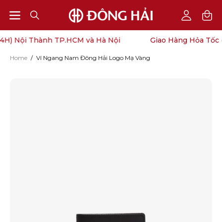
Open
Open
OPEN
My
SEARCH
Account
navigation
4H) Nội Thành TP.HCM và Hà Nội
Giao Hàng Hỏa Tốc (
BAR
menu
Home
/
Ví Ngang Nam Đông Hải Logo Mạ Vàng
Open
O
image
im
lightbox
li