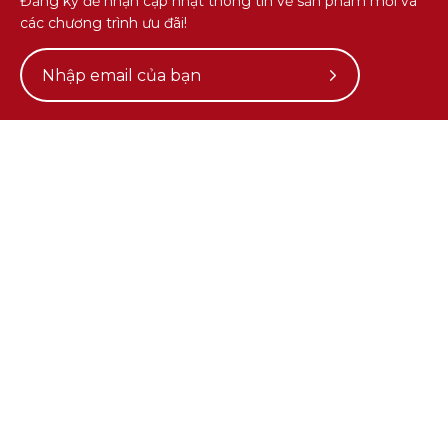
Đăng ký để nhận cập nhật thông tin về sản phẩm mới và
các chương trình ưu đãi!
Subscribe
to
Our
Newsletter