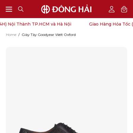
Open
Open
OPEN
My
SEARCH
Account
navigation
H) Nội Thành TP.HCM và Hà Nội
Giao Hàng Hỏa Tốc (
BAR
menu
Home
/
Giày Tây Goodyear Welt Oxford
Open
O
image
im
lightbox
li