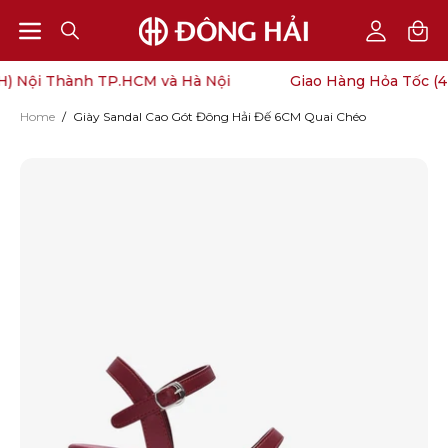
Open
Open
OPEN
My
SEARCH
Account
navigation
) Nội Thành TP.HCM và Hà Nội
Giao Hàng Hỏa Tốc (4
BAR
menu
Home
/
Giày Sandal Cao Gót Đông Hải Đế 6CM Quai Chéo
Open
O
image
im
lightbox
li