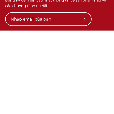
Đăng ký để nhận cập nhật thông tin về sản phẩm mới và
các chương trình ưu đãi!
Subscribe
to
Our
Newsletter