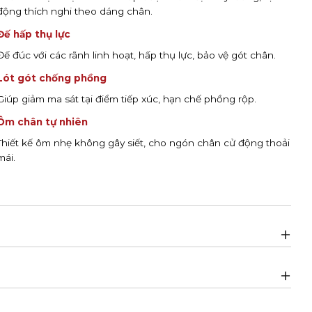
động thích nghi theo dáng chân.
Đế hấp thụ lực
Đế đúc với các rãnh linh hoạt, hấp thụ lực, bảo vệ gót chân.
Lót gót chống phồng
Giúp giảm ma sát tại điểm tiếp xúc, hạn chế phồng rộp.
Ôm chân tự nhiên
Thiết kế ôm nhẹ không gây siết, cho ngón chân cử động thoải
mái.