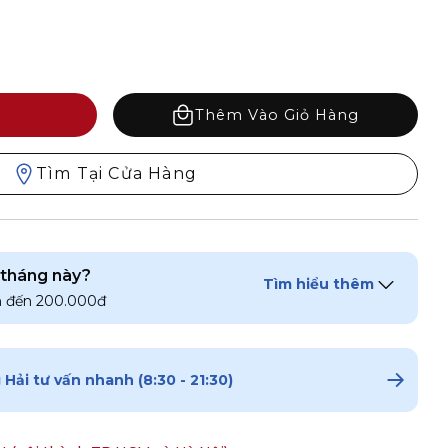
Thêm Vào Giỏ Hàng
Tìm Tại Cửa Hàng
 tháng này?
Tìm hiểu thêm
n đến 200.000đ
2.
Chọn kích thước
Hải tư vấn nhanh (8:30 - 21:30)
SIZE (EU)
SIZE (US)
35
4