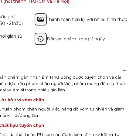
H (nội thành TP.HCM và Hà Nội)
36
5
ớc gọi) -
Thanh toán tiện lợi với nhiều hình thức
37
6
30 - 21h30)
38
7
hời gian sử
Đổi sản phẩm trong 7 ngày
39
8
40
9
41
10
Sản phẩm gắn nhãn Êm Như Bông được tuyển chọn và cải
tiến dựa trên phom chân người Việt, nhằm mang đến sự thoải
mái và êm ái trong nhiều giờ liền.
Nếu có sự khác biệt về chiều dài của hai bàn c
giày ứng với chiều dài bàn chân lớn hơn.
Lót hỗ trợ vòm chân
Bảng quy đổi kích thước không áp dụng làm tròn
Chuẩn phom chân người Việt, nâng đỡ vòm tự nhiên và giảm
chọn kích thước gần nhất với chiều dài bàn châ
mỏi khi đi/đứng lâu.
Chất liệu tuyển chọn
Chất da thật hoặc PU cao cấp được kiểm định kỹ lưỡng, tự