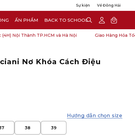
Sự kiện
Về Đông Hải
ÔNG
ẤN PHẨM
BACK TO SCHOOL
OPEN
My
Open cart
SEARCH
Account
BAR
H) Nội Thành TP.HCM và Hà Nội
Giao Hàng Hỏa Tốc (
ciani Nơ Khóa Cách Điệu
Open
1.
Đo chiều dài bàn chân
image
lightbox
Hướng dẫn chọn size
37
38
39