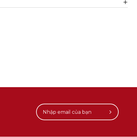
Subscribe
to
Our