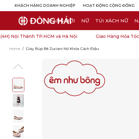
KHÁCH HÀNG DOANH NGHIỆP
HOẠT ĐỘNG CỘNG ĐỒNG
HÀNG MỚI
NỮ
TÚI XÁCH NỮ
N
H) Nội Thành TP.HCM và Hà Nội
Giao Hàng Hỏa Tốc (4
Home
/
Giày Búp Bê Zuciani Nơ Khóa Cách Điệu
Open
image
lightbox