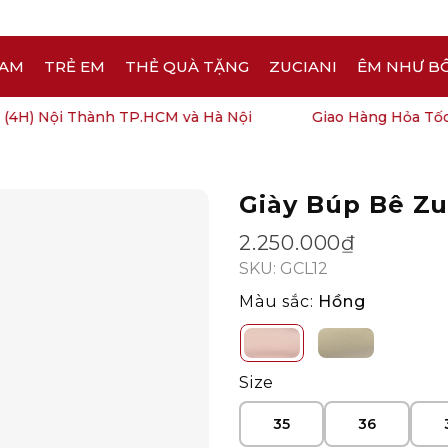
AM
TRẺ EM
THẺ QUÀ TẶNG
ZUCIANI
ÊM NHƯ B
H) Nội Thành TP.HCM và Hà Nội
Giao Hàng Hỏa Tốc (4
Giày Búp Bê Zu
Open
image
2.250.000₫
lightbox
SKU: GCL12
Màu sắc:
Hồng
Size
35
36