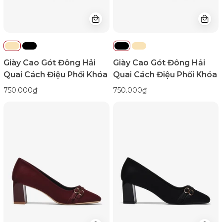
Phối
Phối
Khóa-
Khóa-
G5920Kem
G5920Đen
Color1First
Color1First
Giày Cao Gót Đông Hải
Giày Cao Gót Đông Hải
Quai Cách Điệu Phối Khóa
Quai Cách Điệu Phối Khóa
750.000₫
750.000₫
Giày
Giày
Cao
Cao
Gót
Gót
Đông
Đông
Hải
Hải
Khóa
Khóa
Đôi-
Đôi-
G5863Đỏ
G5863Đen
Color1First
Color1First