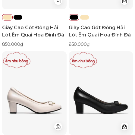
Color1First
Color1First
emnhubong
emnhubong
Giày Cao Gót Đông Hải
Giày Cao Gót Đông Hải
Lót Êm Quai Hoa Đính Đá
Lót Êm Quai Hoa Đính Đá
850.000₫
850.000₫
Giày
Giày
Cao
Cao
Gót
Gót
Zuciani
Zuciani
Êm
Êm
Mềm
Mềm
Cổ
Cổ
Điển-
Điển-
GSD06Kem
GSD06Đen
Color1First
Color1First
emnhubong
emnhubong