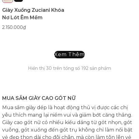
Giày Xuồng Zuciani Khóa
Nơ Lót Êm Mềm
2.150.000₫
Xem Thêm
Hiển thị
30
trên tổng số
192
sản phẩm
MUA SẮM GIÀY CAO GÓT NỮ
Mua sắm giày dép là hoạt động thú vị được các chị
yêu thích mang lại niềm vui và giảm bớt căng thẳng.
Giày cao gót nữ có nhiều kiểu dáng từ gót nhọn, gót
vuông, gót xuồng đến gót trụ không chỉ làm nổi bật
vẻ đẹp thon dài cho đôi chân, mà còn làm tôn lên vẻ