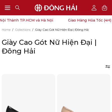
Open
Open
OPEN
My
SEARCH
Account
navigation
 Thành TP.HCM và Hà Nội
Giao Hàng Hỏa Tốc (4H) Nội
BAR
menu
Home
/
Collections
/
Giày Cao Gót Nữ Hiện Đại | Đông Hải
Giày Cao Gót Nữ Hiện Đại |
Đông Hải
Giày
Giày
Cao
Cao
Gót
Gót
Đông
Đông
Hải
Hải
Gót
Gót