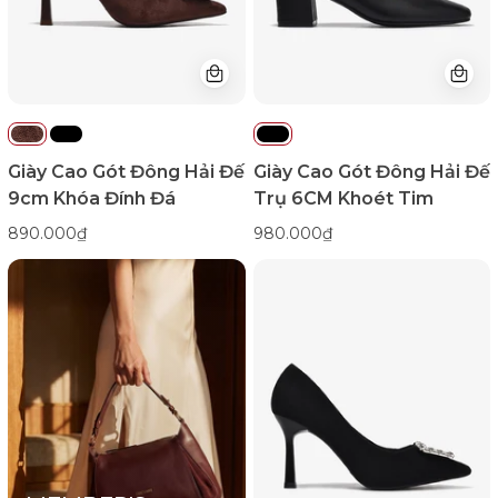
Khóa
6CM
Đính
Khoét
Đá-
Tim-
G81V5Nâu
G7173Đen
Color1First
Color1First
Giày Cao Gót Đông Hải Đế
Giày Cao Gót Đông Hải Đế
9cm Khóa Đính Đá
Trụ 6CM Khoét Tim
890.000₫
980.000₫
Giày
Cao
Gót
Đông
Hải
Đế
9cm
Khóa
Đính