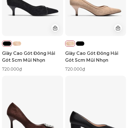
7CM
7CM
Mũi
Mũi
Nhọn-
Nhọn-
G81W3Đen
G81W3Cafe
Color1First
Color1First
Giày Cao Gót Đông Hải
Giày Cao Gót Đông Hải
Gót 5cm Mũi Nhọn
Gót 5cm Mũi Nhọn
720.000₫
720.000₫
Giày
Giày
Cao
Cao
Gót
Gót
Đông
Đông
Hải
Hải
Đế
Đế
9cm
Trụ