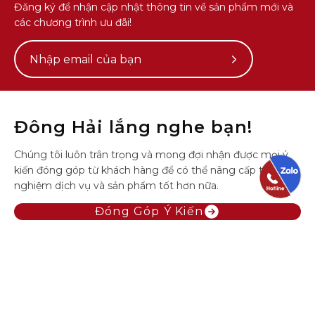
Đăng ký để nhận cập nhật thông tin về sản phẩm mới và
các chương trình ưu đãi!
Subscribe
to
Our
Newsletter
Đông Hải lắng nghe bạn!
Chúng tôi luôn trân trọng và mong đợi nhận được mọi ý
kiến đóng góp từ khách hàng để có thể nâng cấp trải
nghiệm dịch vụ và sản phẩm tốt hơn nữa.
Đóng Góp Ý Kiến
Hotline
(028) 7109 2229
Email
cskh@shopdonghai.com