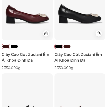
Êm
Êm
Ái
Ái
Khóa
Khóa
Đính
Đính
Đá-
Đá-
GSD02Đỏ
GSD02Đen
Color1First
Color1First
emnhubong
emnhubong
Giày Cao Gót Zuciani Êm
Giày Cao Gót Zuciani Êm
Ái Khóa Đính Đá
Ái Khóa Đính Đá
2.350.000₫
2.350.000₫
Giày
Giày
Cao
Cao
Gót
Gót
Zucia
Zucia
Da
Da
Bóng
Bóng