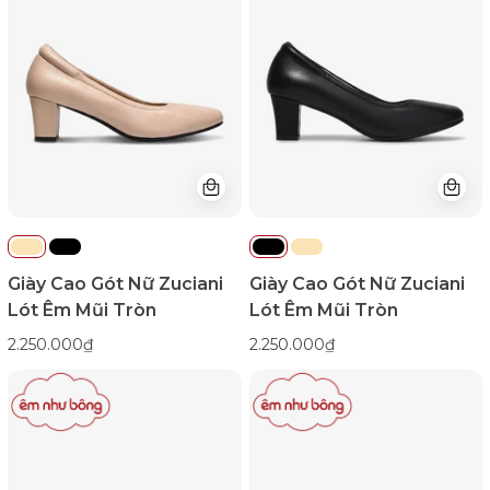
Nữ
Nữ
Zuciani
Zuciani
Lót
Lót
Êm
Êm
Mũi
Mũi
Tròn-
Tròn-
GSD07Kem
GSD07Đen
Color1First
Color1First
emnhubong
emnhubong
Giày Cao Gót Nữ Zuciani
Giày Cao Gót Nữ Zuciani
Lót Êm Mũi Tròn
Lót Êm Mũi Tròn
2.250.000₫
2.250.000₫
Giày
Giày
Cao
Cao
Gót
Gót
Zuciani
Zuciani