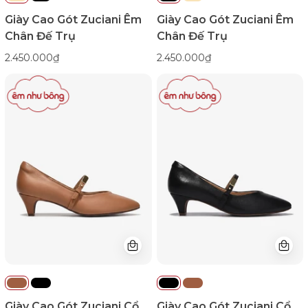
Giày Cao Gót Zuciani Êm
Giày Cao Gót Zuciani Êm
Chân Đế Trụ
Chân Đế Trụ
2.450.000₫
2.450.000₫
Giày
Giày
Cao
Cao
Gót
Gót
Zuciani
Zuciani
Cổ
Cổ
Điển
Điển
Da
Da
Mềm-
Mềm-
GSD03Nâu
GSD03Đen
Color1First
Color1First
emnhubong
emnhubong
Giày Cao Gót Zuciani Cổ
Giày Cao Gót Zuciani Cổ