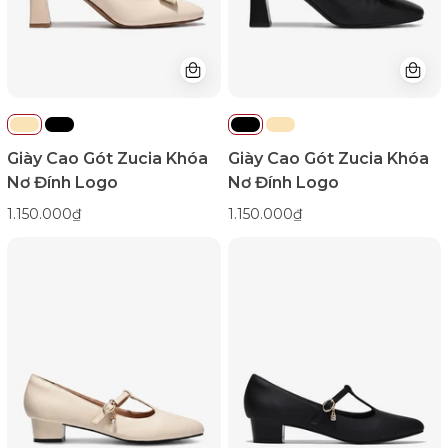
Logo-
Logo-
GTHB9Kem
GTHB9Đen
Color1First
Color1First
Giày Cao Gót Zucia Khóa
Giày Cao Gót Zucia Khóa
Nơ Đính Logo
Nơ Đính Logo
1.150.000₫
1.150.000₫
Giày
Giày
Cao
Cao
Gót
Gót
Đông
Đông
Hải
Hải
Quai
Quai
Cách
Cách
Điệu
Điệu