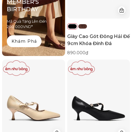
MEMBER'S
Đá-
BIRTHDAY
G81V5Đen
Color1First
Mã Quà Tặng Lên Đến
200.000VND*
Giày Cao Gót Đông Hải Đế
Khám Phá
9cm Khóa Đính Đá
890.000₫
Giày
Giày
Cao
Cao
Gót
Gót
Đông
Đông
Hải
Hải
Quai
Quai
Hoa
Hoa
Đính
Đính
Đá-
Đá-
G81V6Kem
G81V6Đen