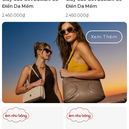
Điển Da Mềm
Điển Da Mềm
2.450.000₫
2.450.000₫
Xem Thêm
Giày
Giày
Cao
Cao
Gót
Gót