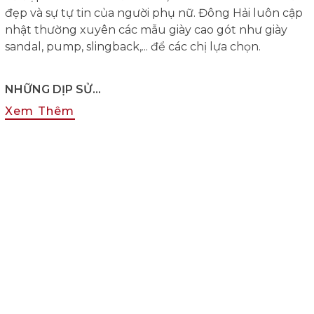
đẹp và sự tự tin của người phụ nữ. Đông Hải luôn cập
nhật thường xuyên các mẫu giày cao gót như giày
sandal, pump, slingback,... để các chị lựa chọn.
NHỮNG DỊP SỬ...
MUA SẮM GIÀY CAO GÓT NỮ
Xem Thêm
NHỮNG DỊP SỬ DỤNG