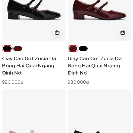
Hai
Hai
Quai
Quai
Ngang
Ngang
Đính
Đính
Nơ-
Nơ-
GTHB8Đen
GTHB8Đỏ
Bóng
Color1First
Color1First
Giày Cao Gót Zucia Da
Giày Cao Gót Zucia Da
Bóng Hai Quai Ngang
Bóng Hai Quai Ngang
Đính Nơ
Đính Nơ
980.000₫
980.000₫
Giày
Giày
Cao
Cao
Gót
Gót
Zucia
Zucia
Mũi
Mũi
Tròn
Tròn