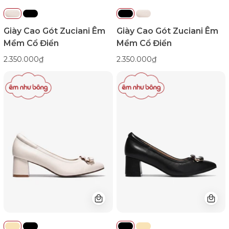
Giày Cao Gót Zuciani Êm
Giày Cao Gót Zuciani Êm
Mềm Cổ Điển
Mềm Cổ Điển
2.350.000₫
2.350.000₫
Giày
Giày
Cao
Cao
Gót
Gót
Zuciani
Zuciani
Êm
Êm
Chân
Chân
Đế
Đế
Trụ-
Trụ-
GSD04Kem
GSD04Đen
Color1First
Color1First
emnhubong
emnhubong