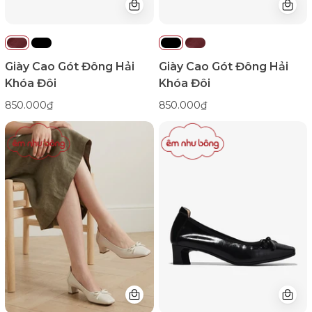
Giày Cao Gót Đông Hải
Giày Cao Gót Đông Hải
Khóa Đôi
Khóa Đôi
850.000₫
850.000₫
Giày
Giày
Cao
Cao
Gót
Gót
Zuciani
Zuciani
Da
Da
Mềm
Mềm
Đính
Đính
Nơ-
Nơ-
GCM41Kem
GCM41Đen
Color1
Color1First
emnhubong