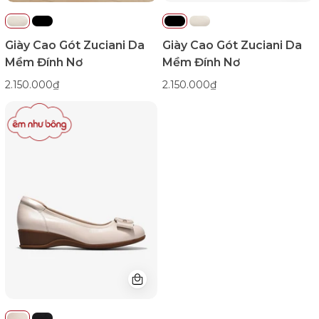
Giày Cao Gót Zuciani Da
Giày Cao Gót Zuciani Da
Mềm Đính Nơ
Mềm Đính Nơ
2.150.000₫
2.150.000₫
Giày
Xuồng
Zuciani
Khóa
Nơ
Đính
Đá-
GCM39Kem
Color1First
emnhubong