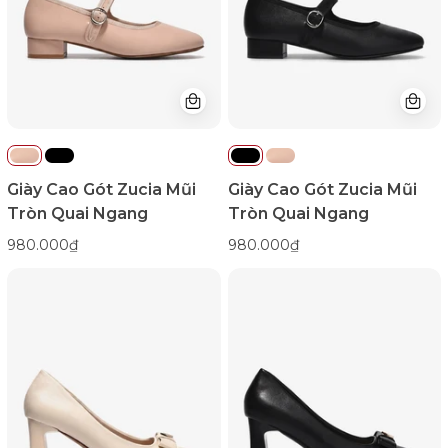
Quai
Quai
Ngang-
Ngang-
GTHB7Hồng
GTHB7Đen
Color1First
Color1First
Giày Cao Gót Zucia Mũi
Giày Cao Gót Zucia Mũi
Tròn Quai Ngang
Tròn Quai Ngang
980.000₫
980.000₫
Giày
Giày
Cao
Cao
Gót
Gót
Zucia
Zucia
Khóa
Khóa
Nơ
Nơ
Đính
Đính