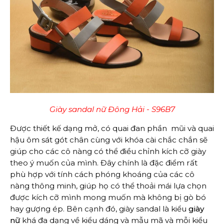
Giày sandal nữ Đông Hải - S96B7
Được thiết kế dạng mở, có quai đan phần mũi và quai
hậu ôm sát gót chân cùng với khóa cài chắc chắn sẽ
giúp cho các cô nàng có thể điều chỉnh kích cỡ giày
theo ý muốn của mình. Đây chính là đặc điểm rất
phù hợp với tính cách phóng khoáng của các cô
nàng thông minh, giúp họ có thể thoải mái lựa chọn
được kích cỡ mình mong muốn mà không bị gò bó
hay gượng ép. Bên cạnh đó, giày sandal là kiểu
giày
nữ
khá đa dạng về kiểu dáng và mẫu mã và mỗi kiểu