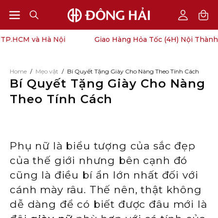
Open
Open
OPEN
My
SEARCH
Account
navigation
HCM và Hà Nội
Giao Hàng Hỏa Tốc (4H) Nội Thành TP
BAR
menu
Home
/
Mẹo vặt
/
Bí Quyết Tặng Giày Cho Nàng Theo Tính Cách
Bí Quyết Tặng Giày Cho Nàng
Theo Tính Cách
Phụ nữ là biểu tượng của sắc đẹp
của thế giới nhưng bên cạnh đó
cũng là điều bí ẩn lớn nhất đối với
cánh mày râu. Thế nên, thật không
dễ dàng để có biết được đâu mới là