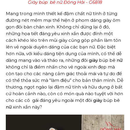
Giày búp bê nữ Đông Hải - G6818
Mang trong mình thiết kế đậm chất nữ tính ở từng
đường nét mềm mại thể hiện ở phom dáng giày ôm
gọn đôi bàn chân xinh. Không chỉ dừng lại ở đó,
những họa tiết đáng yêu xinh xắn được đính một
cách khéo léo trên mũi giày cũng góp phần làm tôn
lên vẻ ngoài duyên dáng của các bạn nữ. Đặc biệt
hơn nữa, với kiểu dáng tiện dụng của mình, có thể dễ
dàng mang vào và tháo ra, những đôi
giày
búp bê
nữ
không chỉ là điểm nhấn cho vẻ ngoài xinh đẹp mà
còn tạo cho các nàng cảm giác thoải mái và tự do để
có thể thỏa sức mà “làm điệu” cho bản thân mình. Dễ
thương, ngọt ngào lại đậm nữ tính và hữu dụng ở bất
cứ hoàn cảnh nào, còn có món quà nào tuyệt vời hơn
cho các cô gái đáng yêu ngoài một đôi
giày
búp bê
nữ
xinh xắn này?