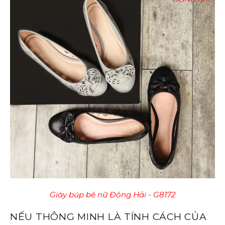
Giày búp bê nữ Đông Hải - G8172
NẾU THÔNG MINH LÀ TÍNH CÁCH CỦA