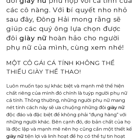
đôi
giày nữ
phù hợp với cá tính của
các cô nàng. Với bí quyết nho nhỏ
sau đây, Đông Hải mong rằng sẽ
giúp các quý ông lựa chọn được
đôi
giày nữ
hoàn hảo cho người
phụ nữ của mình, cùng xem nhé!
MỘT CÔ GÁI CÁ TÍNH KHÔNG THỂ
THIẾU GIÀY THỂ THAO!
Luôn muốn tạo sự khác biệt và mạnh mẽ thể hiện
chất riêng của mình đó chính là tuýp người phụ nữ
cá tính. Thông thường, những người phụ nữ mang
nét tính cách này sẽ ưa chuộng những đôi
giày nữ
độc đáo và đặc biệt để không phải “đụng hàng” với
những người khác. Bên cạnh đó, do bản chất của họ
là độc lập và mạnh mẽ nên họ cũng cần một thiết kế
giày nữ
tiện lợi và linh hoạt để họ có thể tự tin hoạt