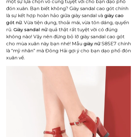
một sự lựa chọn vô cùng tuyệt vời cho bạn dạo phố
đón xuân. Bạn biết không? Giày sandal cao gót chính
là sự kết hợp hoàn hảo giữa giày sandal và
giày cao
gót nữ
. Vừa tiện dụng, thoải mái, vừa tôn dáng, quyến
rũ.
Giày sandal nữ
quả thật rất tuyệt vời có đúng
không nào! Vậy nên đừng bỏ lỡ giày sandal cao gót
cho mùa xuân này bạn nhé! Mẫu
giày nữ
S85E7 chính
là “mỹ nhân” mà Đông Hải gợi ý cho bạn dạo phố đón
xuân về.