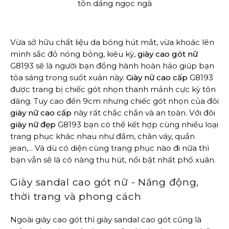
tôn dáng ngọc ngà
Vừa sở hữu chất liệu da bóng hút mắt, vừa khoác lên
mình sắc đỏ nóng bỏng, kiêu kỳ,
giày cao gót nữ
G8193 sẽ là người bạn đồng hành hoàn hảo giúp bạn
tỏa sáng trong suốt xuân này.
Giày nữ cao cấp
G8193
được trang bị chiếc gót nhọn thanh mảnh cực kỳ tôn
dáng. Tuy cao đến 9cm nhưng chiếc gót nhọn của đôi
giày nữ cao cấp
này rất chắc chắn và an toàn. Với đôi
giày nữ đẹp
G8193 bạn có thể kết hợp cùng nhiều loại
trang phục khác nhau như đầm, chân váy, quần
jean,... Và dù có diện cùng trang phục nào đi nữa thì
bạn vẫn sẽ là cô nàng thu hút, nổi bật nhất phố xuân.
Giày sandal cao gót nữ - Năng động,
thời trang và phong cách
Ngoài giày cao gót thì giày sandal cao gót cũng là