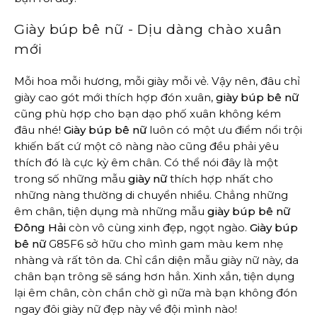
Giày búp bê nữ - Dịu dàng chào xuân
mới
Mỗi hoa mỗi hương, mỗi giày mỗi vẻ. Vậy nên, đâu chỉ
giày cao gót mới thích hợp đón xuân,
giày búp bê nữ
cũng phù hợp cho bạn dạo phố xuân không kém
đâu nhé!
Giày búp bê nữ
luôn có một ưu điểm nổi trội
khiến bất cứ một cô nàng nào cũng đều phải yêu
thích đó là cực kỳ êm chân. Có thể nói đây là một
trong số những mẫu
giày nữ
thích hợp nhất cho
những nàng thường di chuyển nhiều. Chẳng những
êm chân, tiện dụng mà những mẫu
giày búp bê nữ
Đông Hải
còn vô cùng xinh đẹp, ngọt ngào.
Giày búp
bê nữ
G85F6 sở hữu cho mình gam màu kem nhẹ
nhàng và rất tôn da. Chỉ cần diện mẫu giày nữ này, da
chân bạn trông sẽ sáng hơn hẳn. Xinh xắn, tiện dụng
lại êm chân, còn chần chờ gì nữa mà bạn không đón
ngay đôi giày nữ đẹp này về đội mình nào!