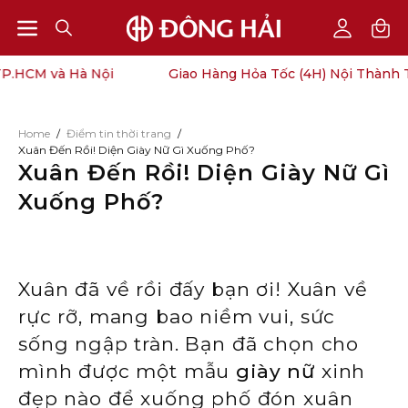
Open
Open
OPEN
My
SEARCH
Account
navigation
HCM và Hà Nội
Giao Hàng Hỏa Tốc (4H) Nội Thành TP.
BAR
menu
Home
/
Điểm tin thời trang
/
Xuân Đến Rồi! Diện Giày Nữ Gì Xuống Phố?
Xuân Đến Rồi! Diện Giày Nữ Gì
Xuống Phố?
Xuân đã về rồi đấy bạn ơi! Xuân về
rực rỡ, mang bao niềm vui, sức
sống ngập tràn. Bạn đã chọn cho
mình được một mẫu
giày nữ
xinh
đẹp nào để xuống phố đón xuân