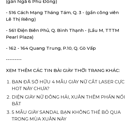
(gần Ngã 6 Phù Đổng)
- 516 Cách Mạng Tháng Tám, Q. 3 - (gần công viên
Lê Thị Riêng)
- 561 Điện Biên Phủ, Q. Bình Thạnh - (Lầu M, TTTM
Pearl Plaza)
- 162 - 164 Quang Trung, P.10, Q. Gò Vấp
---------
XEM THÊM CÁC TIN BÀI GIÀY THỜI TRANG KHÁC:
BẠN ĐÃ SỞ HỮU 4 MẪU GIÀY NỮ CẮT LASER CỰC
HOT NÀY CHƯA?
DIỆN GIÀY NỮ ĐÔNG HẢI, XUÂN THÊM PHẦN NỔI
BẬT
5 MẪU GIÀY SANDAL BẠN KHÔNG THỂ BỎ QUA
TRONG MÙA XUÂN NÀY