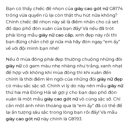
Bạn có thấy chiếc đế nhọn của
giày cao gót nữ
G8174
trông vừa quyến rũ lại còn thật thu hút nữa không?
Chính chiếc đế nhọn này sẽ là điểm nhấn cho cả set
đồ dạo phố đón xuân của bạn đấy! Và nếu đã trót
phải lòng mẫu
giày nữ cao cấp
, xinh đẹp này rồi thì
bạn đừng chần chờ gì nữa mà hãy đón ngay “em ấy”
về với đội mình bạn nhé!
Nếu ở mùa đông phái đẹp thường chuộng những đôi
giày nữ
có gam màu nhẹ nhàng như trắng, xanh nhạt
để hợp với không khí mùa đông thì khi xuân đến
chính là thời điểm lên ngôi của những đôi
giày nữ đẹp
có màu sắc sặc sỡ. Chính vì lý do này nên mẫu
giày nữ
thứ hai mà Đông Hải sẽ gợi ý cho bạn dạo phố đón
xuân là một mẫu
giày cao gót nữ
vô cùng sặc sỡ. Chỉ
cần một ánh nhìn thoáng qua là “em ấy” đã có thể để
lại ấn tượng sâu sắc trong lòng bạn rồi đấy! Và mẫu
giày cao gót nữ
này chính là G8193.