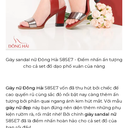
Giày sandal nữ Đông Hải S85E7 - Điểm nhấn ấn tượng
cho cả set đồ dạo phố xuân của nàng
Giày nữ Đông Hải
S85E7 vốn đã thu hút bởi chiếc đế
cao quyến rũ cùng sắc đỏ nổi bật nay càng thêm ấn
tượng bởi phần quai ngang ánh kim hút mắt. Với mẫu
giày nữ đẹp
này bạn đừng nên diện thêm những phụ
kiện rườm rà, rối mắt nhé! Bởi chính
giày sandal nữ
S85E7 đã là điểm nhấn hoàn hảo cho cả set đồ của
bạn rồi đấy!