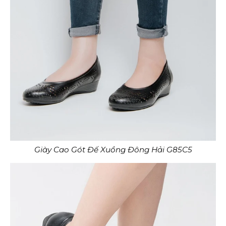
Giày Cao Gót Đế Xuồng Đông Hải G85C5