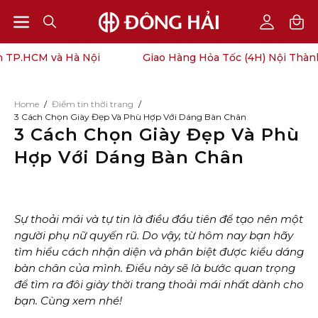
Open
Open
OPEN
My
SEARCH
Account
navigation
.HCM và Hà Nội
Giao Hàng Hỏa Tốc (4H) Nội Thành TP
BAR
menu
Home
/
Điểm tin thời trang
/
3 Cách Chọn Giày Đẹp Và Phù Hợp Với Dáng Bàn Chân
3 Cách Chọn Giày Đẹp Và Phù
Hợp Với Dáng Bàn Chân
Sự thoải mái và tự tin là điều đầu tiên để tạo nên một
người phụ nữ quyến rũ. Do vậy, từ hôm nay bạn hãy
tìm hiểu cách nhận diện và phân biệt được kiểu dáng
bàn chân của mình. Điều này sẽ là bước quan trọng
để tìm ra đôi giày thời trang thoải mái nhất dành cho
bạn. Cùng xem nhé!