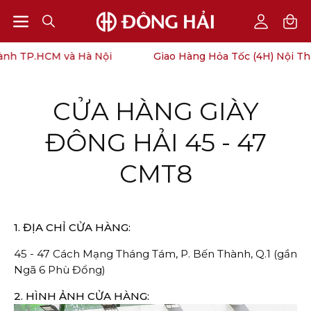
Open
Open
OPEN
My
SEARCH
Account
navigation
h TP.HCM và Hà Nội
Giao Hàng Hỏa Tốc (4H) Nội Thà
BAR
menu
CỬA HÀNG GIÀY
ĐÔNG HẢI 45 - 47
CMT8
1. ĐỊA CHỈ CỬA HÀNG:
45 -
47 Cách Mạng Tháng Tám, P. Bến Thành, Q.1 (gần
Ngã 6 Phù Đổng)
2. HÌNH ẢNH CỬA HÀNG: