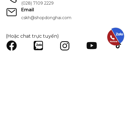
(028) 7109 2229
Email
cskh@shopdonghai.com
(Hoặc chat trực tuyến)
SHOPDONGHAI.COM
HỖ TRỢ KHÁCH HÀNG