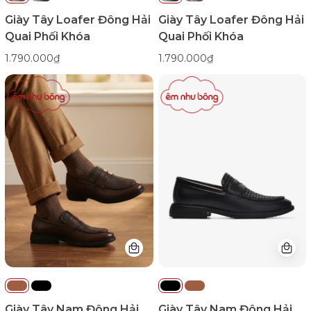
Giày Tây Loafer Đông Hải
Giày Tây Loafer Đông Hải
Quai Phối Khóa
Quai Phối Khóa
1.790.000₫
1.790.000₫
Giày
Giày
Tây
Tây
Nam
Nam
Đông
Đông
Hải
Hải
Hoạ
Hoạ
Tiết
Tiết
Dập
Dập
Đan
Đan
Nổi-
Nổi-
G01C7Nâu
G01C7Đen
Color1
Color1First
emnhubong
Giày Tây Nam Đông Hải
Giày Tây Nam Đông Hải