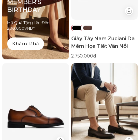
MEMBER'S
Nổi-
BIRTHDAY
GRD70Đen
Color1First
Mã Quà Tặng Lên Đến
200.000VND*
Giày Tây Nam Zuciani Da
Khám Phá
Mềm Họa Tiết Vân Nổi
2.750.000₫
Giày
Giày
Tây
Tây
Nam
Loafer
Zuciani
Zuciani
Cổ
Phối
Điển-
Khóa
GRW23Nâu
Mạ
Color1First
Vàng-
GRW19Nâu
Color1