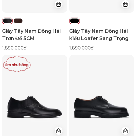
Color1First
G2294Đen
emnhubong
Color1First
emnhubong
Giày Tây Nam Đông Hải
Giày Tây Nam Đông Hải
Trơn Đế 5CM
Kiểu Loafer Sang Trọng
1.890.000₫
1.890.000₫
Giày
Giày
Tây
Tây
Nam
Nam
Đông
Đông
Hải
Hải
Derby
Đế
Vân
Derby
Gợn
Cổ
Sóng-
Điển-
G2292Đen
G01C4Đen
Color1First
Color1First