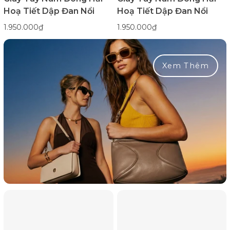
Hoạ Tiết Dập Đan Nổi
Hoạ Tiết Dập Đan Nổi
1.950.000₫
1.950.000₫
Xem Thêm
Giày
Giày
Tây
Tây
Nam
Nam