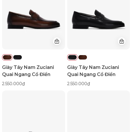
Quai
Quai
Ngang
Ngang
Cổ
Cổ
Điển-
Điển-
GRW03-
GRW03-
Nâu
Đen
Color1First
Color1First
Giày Tây Nam Zuciani
Giày Tây Nam Zuciani
Quai Ngang Cổ Điển
Quai Ngang Cổ Điển
2.550.000₫
2.550.000₫
Giày
Giày
Tây
Tây
Nam
Nam
Zuciani
Zuciani
Cổ
Da
Điển
Cao