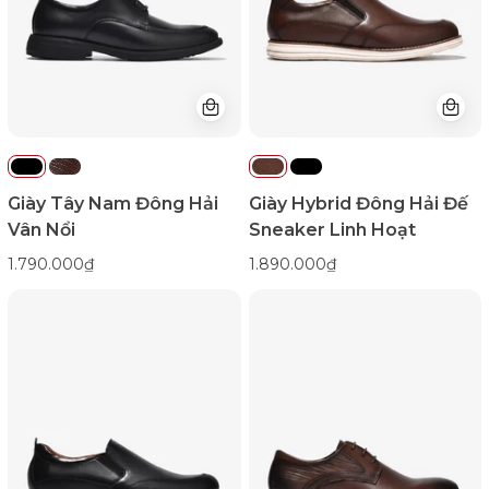
Nổi-
Linh
G01D1Đen
Hoạt-
Color1First
G01C9Nâu
Color1First
Giày Tây Nam Đông Hải
Giày Hybrid Đông Hải Đế
Vân Nổi
Sneaker Linh Hoạt
1.790.000₫
1.890.000₫
Giày
Giày
Hybrid
Tây
Đông
Nam
Hải
Zuciani
Đế
Da
Sneaker
Mềm
Linh
Họa