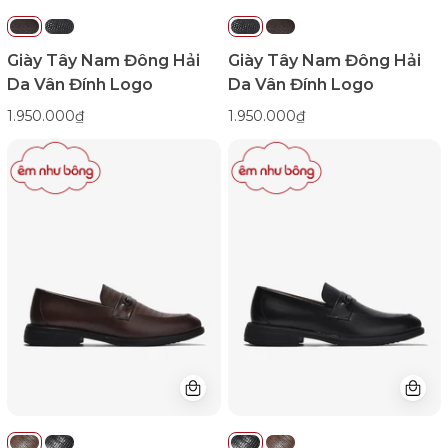
emnhubong
emnhubong
Giày Tây Nam Đông Hải
Giày Tây Nam Đông Hải
Da Vân Đính Logo
Da Vân Đính Logo
1.950.000₫
1.950.000₫
Giày
Giày
Tây
Tây
Loafer
Loafer
Đông
Đông
Hải
Hải
Quai
Quai
Phối
Phối
Khóa-
Khóa-
G01C8Nâu
G01C8Đen
Color1First
Color1First
emnhubong
emnhubong