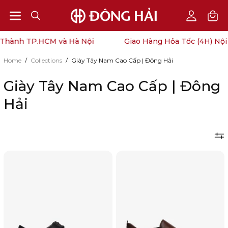
Open
Open
OPEN
My
SEARCH
Account
navigation
ành TP.HCM và Hà Nội
Giao Hàng Hỏa Tốc (4H) Nội Th
BAR
menu
Home
/
Collections
/
Giày Tây Nam Cao Cấp | Đông Hải
Giày Tây Nam Cao Cấp | Đông
Hải
Giày
Giày
Tây
Hybrid
Nam
Đông
Đông
Hải
Hải
Đế
Vân
Sneaker