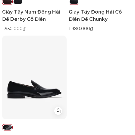
Giày Tây Nam Đông Hải
Giày Tây Đông Hải Cổ
Đế Derby Cổ Điển
Điển Đế Chunky
1.950.000₫
1.980.000₫
Giày
Tây
Đông
Hải
Da
Bóng
Sang
Trọng-
G01C3Đen
Bóng
Color1First