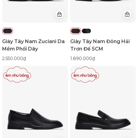
GRD68Đen
G2293Nâu
Color1First
Color1First
emnhubong
Giày Tây Nam Zuciani Da
Giày Tây Nam Đông Hải
Mềm Phối Dây
Trơn Đế 5CM
2.550.000₫
1.890.000₫
Giày
Giày
Tây
Tây
Nam
Nam
Đông
Đông
Hải
Hải
Trơn
Kiểu
Đế
Loafer
5CM-
Sang
G2293Đen
Trọng-