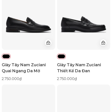
Zuciani
Zuciani
Quai
Thiết
Ngang
Kế
Da
Da
Mờ-
Đan-
GRW05Đen
GRW04Đen
Color1First
Color1First
Giày Tây Nam Zuciani
Giày Tây Nam Zuciani
Quai Ngang Da Mờ
Thiết Kế Da Đan
2.750.000₫
2.750.000₫
Giày
Giày
Tây
Tây
Nam
Nam
Zuciani
Zuciani