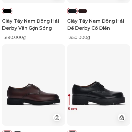
emnhubong
Giày Tây Nam Đông Hải
Giày Tây Nam Đông Hải
Derby Vân Gợn Sóng
Đế Derby Cổ Điển
1.890.000₫
1.950.000₫
Giày
Giày
Tây
Tây
Nam
Đông
Đông
Hải
Hải
Cổ
Đế
Điển
Derby
Đế
Cổ
Chunky
Điển-
G01C4Nâu
Color1First