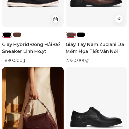
Hoạt-
Tiết
G01C9Đen
Vân
Color1First
Nổi-
GRD70Nâu
Color1First
Giày Hybrid Đông Hải Đế
Giày Tây Nam Zuciani Da
Sneaker Linh Hoạt
Mềm Họa Tiết Vân Nổi
1.890.000₫
2.750.000₫
Giày
Tây
Nam
Zuciani
Da
Mềm
Họa
Tiết
Vân