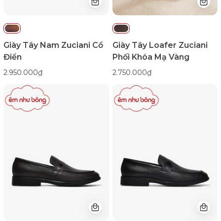
Giày Tây Nam Zuciani Cổ
Giày Tây Loafer Zuciani
Điển
Phối Khóa Mạ Vàng
2.950.000₫
2.750.000₫
Giày
Giày
Tây
Tây
Nam
Nam
Đông
Đông
Hải
Hải
Da
Da
Vân
Vân
Đính
Đính
Logo-
Logo-
G2295Nâu
G2295Đen
Color1First
Color1First