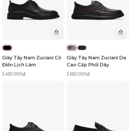
Lịch
Cấp
Lãm-
Phối
GCF69Đen
Dây-
Color1First
GRD61Nâu
Color1First
Giày Tây Nam Zuciani Cổ
Giày Tây Nam Zuciani Da
Điển Lịch Lãm
Cao Cấp Phối Dây
2.450.000₫
2.650.000₫
Giày
Giày
Tây
Tây
Nam
Nam
Zuciani
Zuciani
Da
Kiểu
Cao
Penny
Cấp
Tinh