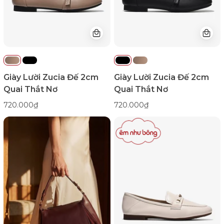
Nơ-
Nơ-
GHLO7Xám
GHLO7Đen
Color1First
Color1First
emnhubong
emnhubong
Giày Lười Zucia Đế 2cm
Giày Lười Zucia Đế 2cm
Quai Thắt Nơ
Quai Thắt Nơ
720.000₫
720.000₫
Giày
Lười
Nữ
Zuciani
Da
Trơn
Mềm
Đính
Khoá