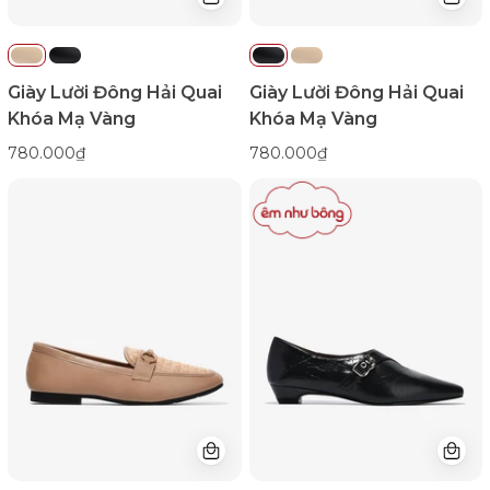
Giày Lười Đông Hải Quai
Giày Lười Đông Hải Quai
Khóa Mạ Vàng
Khóa Mạ Vàng
780.000₫
780.000₫
Giày
Giày
Mọi
Lười
Nữ
Nữ
Zucia
Zuciani
Mũi
Da
Vuông
Bóng
Đan
Vân
Phối
Gấp
Khoá-
Cổ
GHLL2Cafe
Điển-
Color1First
GCM35-