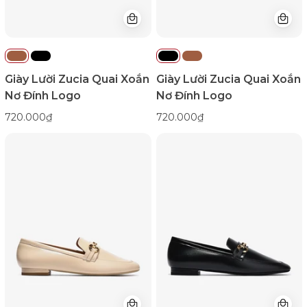
Color1First
Color1First
Giày Lười Zucia Quai Xoắn
Giày Lười Zucia Quai Xoắn
Nơ Đính Logo
Nơ Đính Logo
720.000₫
720.000₫
Giày
Giày
Lười
Lười
Đông
Đông
Hải
Hải
Quai
Quai
Khóa
Khóa
Mạ
Mạ
Vàng-
Vàng-
G5913Kem
G5913Đen
Color1First
Color1First