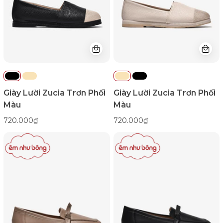
GHLO8Đen
GHLO8Kem
Color1First
Color1First
emnhubong
emnhubong
Giày Lười Zucia Trơn Phối
Giày Lười Zucia Trơn Phối
Màu
Màu
720.000₫
720.000₫
Giày
Giày
Lười
Lười
Zucia
Zucia
Đế
Đế
2cm
2cm
Quai
Quai
Thắt
Thắt