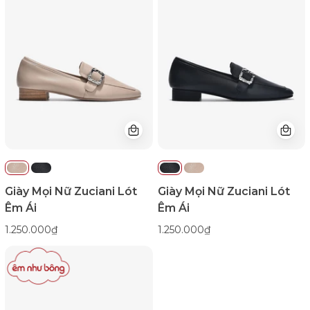
Zuciani
Zuciani
Khóa
Khóa
Vuông
Vuông
Đính
Đính
Đá-
Đá-
GTP11Cafe
GTP11Đen
Color1First
Color1First
emnhubong
emnhubong
Giày Mọi Nữ Zuciani Lót
Giày Mọi Nữ Zuciani Lót
Êm Ái
Êm Ái
1.250.000₫
1.250.000₫
Giày
Mọi
Nữ
Zuciani