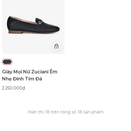
Đính
Đá
Trái
Tim-
GYM17-
Đen
Color1First
emnhubong
Giày Mọi Nữ Zuciani Êm
Nhẹ Đính Tim Đá
2.250.000₫
Hiển thị
18
trên tổng số
18
sản phẩm