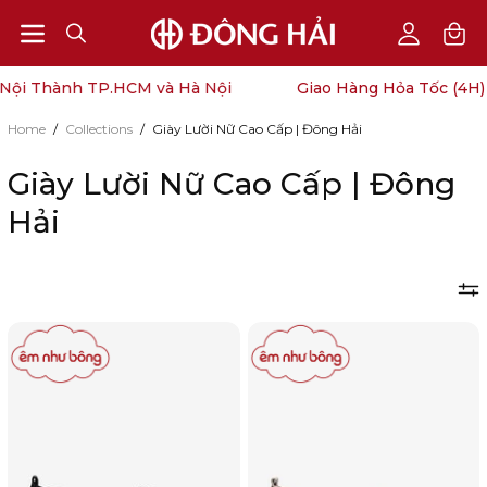
Open
Open
OPEN
My
SEARCH
Account
navigation
i Thành TP.HCM và Hà Nội
Giao Hàng Hỏa Tốc (4H) N
BAR
menu
Home
/
Collections
/
Giày Lười Nữ Cao Cấp | Đông Hải
Giày Lười Nữ Cao Cấp | Đông
Hải
Giày
Giày
Lười
Lười
Zucia
Zucia
Trơn
Trơn
Phối
Phối
Màu-
Màu-