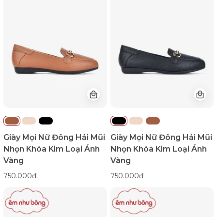
Nữ
Nữ
Đông
Đông
Hải
Hải
Mũi
Mũi
Nhọn
Nhọn
Khóa
Khóa
Kim
Kim
Loại
Loại
Ánh
Ánh
Vàng-
Vàng-
G5821Nâu
G5821Đen
Color1First
Color1First
Giày Mọi Nữ Đông Hải Mũi
Giày Mọi Nữ Đông Hải Mũi
Nhọn Khóa Kim Loại Ánh
Nhọn Khóa Kim Loại Ánh
Vàng
Vàng
750.000₫
750.000₫
Giày
Giày
Mọi
Mọi
Nữ
Nữ