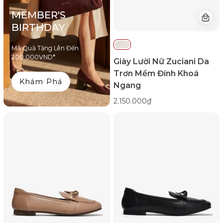
Ngang-
MEMBER'S
GCM44Kem
BIRTHDAY
Color1First
emnhubong
Mã Quà Tặng Lên Đến
200.000VND*
Giày Lười Nữ Zuciani Da
Trơn Mềm Đính Khoá
Khám Phá
Ngang
2.150.000₫
Giày
Giày
Lười
Lười
Zucia
Zucia
Quai
Quai
Xoắn
Xoắn
Nơ
Nơ
Đính
Đính
Logo-
Logo-
GHLM5Nâu
GHLM5Đen