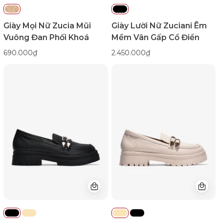
Đen
Color1First
emnhubong
Giày Mọi Nữ Zucia Mũi
Giày Lười Nữ Zuciani Êm
Vuông Đan Phối Khoá
Mềm Vân Gấp Cổ Điển
690.000₫
2.450.000₫
Giày
Giày
Mọi
Mọi
Nữ
Nữ
Đông
Đông
Hải
Hải
Dáng
Dáng
Loafer
Loafer
Chunky-
Chunky-
G5723Đen
G5723Kem
Color1First
Color1First