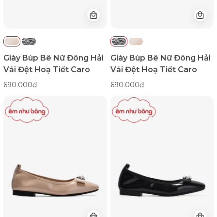
Tiết
Tiết
Caro-
Caro-
G81U1Kem
G81U1Đen
Color1First
Color1First
Giày Búp Bê Nữ Đông Hải
Giày Búp Bê Nữ Đông Hải
Vải Đệt Hoạ Tiết Caro
Vải Đệt Hoạ Tiết Caro
690.000₫
690.000₫
Giày
Giày
Búp
Búp
Bê
Bê
Zuciani
Zuciani
Da
Da
Bóng
Bóng
Đính
Đính
Ngọc
Ngọc
Trai-
Trai-
GCM06Kem
GCM06-