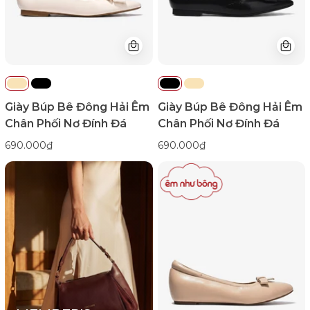
Đính
Đính
Đá-
Đá-
G81V7Kem
G81V7Đen
Color1First
Color1First
emnhubong
emnhubong
Giày Búp Bê Đông Hải Êm
Giày Búp Bê Đông Hải Êm
Chân Phối Nơ Đính Đá
Chân Phối Nơ Đính Đá
690.000₫
690.000₫
Giày
Búp
Bê
Zuciani
Lót
Êm
Khóa
Nơ-
GSD05Kem