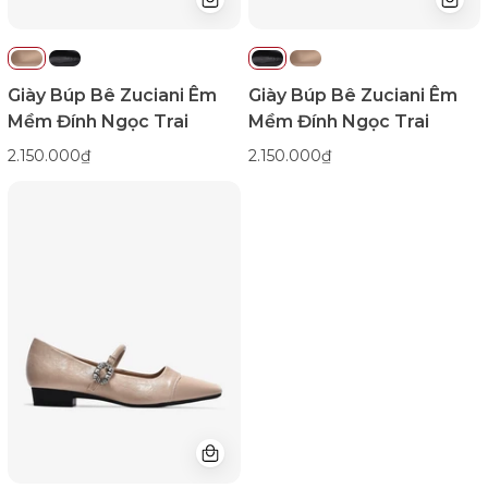
Color1First
Đen
emnhubong
Color1First
emnhubong
Giày Búp Bê Zuciani Êm
Giày Búp Bê Zuciani Êm
Mềm Đính Ngọc Trai
Mềm Đính Ngọc Trai
2.150.000₫
2.150.000₫
Giày
Búp
Bê
Zucia
Mũi
Vuông
Khóa
Đính
Đá-
GTH87Kem
Color1First