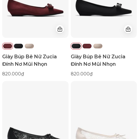
Nơ
Nơ
Mũi
Mũi
Nhọn-
Nhọn-
GTHB1-
GTHB1-
Đỏ
Đen
Color1First
Color1First
Giày Búp Bê Nữ Zucia
Giày Búp Bê Nữ Zucia
Đính Nơ Mũi Nhọn
Đính Nơ Mũi Nhọn
820.000₫
820.000₫
Giày
Giày
Búp
Búp
Bê
Bê
Zucia
Zucia
Vải
Vải
Ren
Ren
Thêu
Thêu
Hoa-
Hoa-