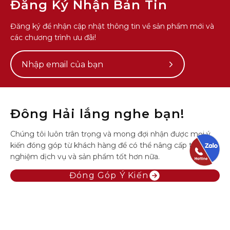
Đăng Ký Nhận Bản Tin
Đăng ký để nhận cập nhật thông tin về sản phẩm mới và
các chương trình ưu đãi!
Subscribe
to
Our
Newsletter
Đông Hải lắng nghe bạn!
Chúng tôi luôn trân trọng và mong đợi nhận được mọi ý
kiến đóng góp từ khách hàng để có thể nâng cấp trải
nghiệm dịch vụ và sản phẩm tốt hơn nữa.
Đóng Góp Ý Kiến
bảng
đo size giày
Hotline
(028) 7109 2229