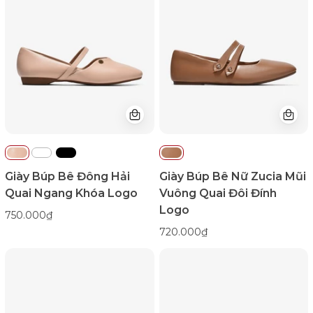
Đông
Nữ
Hải
Zucia
Quai
Mũi
Ngang
Vuông
Khóa
Quai
Logo-
Đôi
G7736Kem
Đính
Color1First
Logo-
GRXC4-
Nâu
Color1First
Giày Búp Bê Đông Hải
Giày Búp Bê Nữ Zucia Mũi
Quai Ngang Khóa Logo
Vuông Quai Đôi Đính
Logo
750.000₫
720.000₫
Giày
Giày
Búp
Búp
Bê
Bê
Đông
Đông