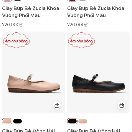
Giày Búp Bê Zucia Khóa
Giày Búp Bê Zucia Khóa
Vuông Phối Màu
Vuông Phối Màu
720.000₫
720.000₫
Giày
Giày
Búp
Búp
Bê
Bê
Đông
Đông
Hải
Hải
Dập
Dập
Logo
Logo
Khóa
Khóa
Oval-
Oval-
G7737Kem
G7737Đen
Color1First
Color1First
emnhubong
emnhubong
Giày Búp Bê Đông Hải
Giày Búp Bê Đông Hải