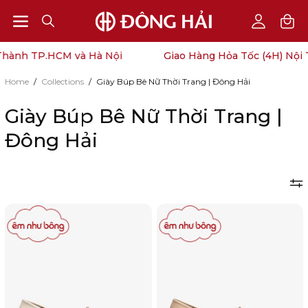
Open
Open
OPEN
My
SEARCH
Account
navigation
nh TP.HCM và Hà Nội
Giao Hàng Hỏa Tốc (4H) Nội Thà
BAR
menu
Home
/
Collections
/
Giày Búp Bê Nữ Thời Trang | Đông Hải
Giày Búp Bê Nữ Thời Trang |
Đông Hải
Giày
Giày
Búp
Búp
Bê
Bê
Zucia
Zucia
Đế
Đế
5cm
5cm