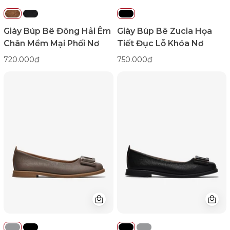
Color1First
Giày Búp Bê Đông Hải Êm
Giày Búp Bê Zucia Họa
Chân Mềm Mại Phối Nơ
Tiết Đục Lỗ Khóa Nơ
720.000₫
750.000₫
Giày
Giày
Búp
Búp
Bê
Bê
Zucia
Zucia
Khóa
Khóa
Vuông
Vuông
Phối
Phối
Màu-
Màu-
GHLM2Xám
GHLM2Đen
Color1First
Color1First