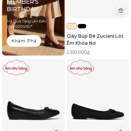
MEMBER'S
Color1First
BIRTHDAY
emnhubong
Mã Quà Tặng Lên Đến
200.000VND*
Giày Búp Bê Zuciani Lót
Khám Phá
Êm Khóa Nơ
2.350.000₫
Giày
Giày
Búp
Búp
Bê
Bê
Zuciani
Đông
Lót
Hải
Êm
Phối
Khóa
Nơ-
Nơ-
G5919Đen
GSD05Đen
Color1First
Color1First
emnhubong