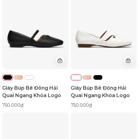
Bê
Bê
Đông
Đông
Hải
Hải
Quai
Quai
Ngang
Ngang
Khóa
Khóa
Logo-
Logo-
G7736Đen
G7736Trắng
Color1First
Color1First
Giày Búp Bê Đông Hải
Giày Búp Bê Đông Hải
Quai Ngang Khóa Logo
Quai Ngang Khóa Logo
750.000₫
750.000₫
Giày
Giày
Búp
Búp
Bê
Bê