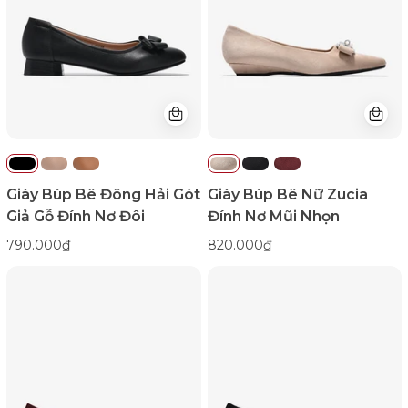
Gót
Đính
Giả
Nơ
Gỗ
Mũi
Đính
Nhọn-
Nơ
GTHB1Kem
Đôi-
Color1First
G7731-
Đen
Color1First
Giày Búp Bê Đông Hải Gót
Giày Búp Bê Nữ Zucia
Giả Gỗ Đính Nơ Đôi
Đính Nơ Mũi Nhọn
790.000₫
820.000₫
Giày
Giày
Búp
Búp
Bê
Bê
Nữ
Nữ
Zucia
Zucia
Đính
Đính