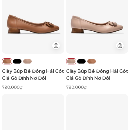
Hải
Hải
Gót
Gót
Giả
Giả
Gỗ
Gỗ
Đính
Đính
Nơ
Nơ
Đôi-
Đôi-
G7731-
G7731Hồng
Bò
Color1First
Color1First
Giày Búp Bê Đông Hải Gót
Giày Búp Bê Đông Hải Gót
Giả Gỗ Đính Nơ Đôi
Giả Gỗ Đính Nơ Đôi
790.000₫
790.000₫
Giày
Giày
Búp
Búp
Bê
Bê
Đông
Nữ
Hải
Zucia