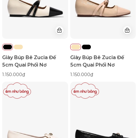
Quai
Quai
Phối
Phối
Nơ-
Nơ-
GTHC4Đen
GTHC4Kem
Color1First
Color1First
emnhubong
emnhubong
Giày Búp Bê Zucia Đế
Giày Búp Bê Zucia Đế
5cm Quai Phối Nơ
5cm Quai Phối Nơ
1.150.000₫
1.150.000₫
Giày
Giày
Búp
Búp
Bê
Bê
Đông
Đông
Hải
Hải
Phối
Phối
Nơ
Nơ