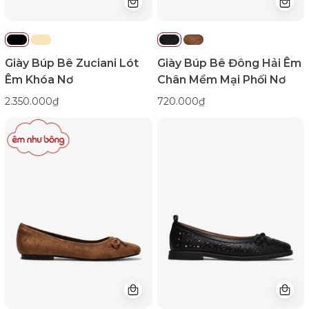
emnhubong
Giày Búp Bê Zuciani Lót
Giày Búp Bê Đông Hải Êm
Êm Khóa Nơ
Chân Mềm Mại Phối Nơ
2.350.000₫
720.000₫
Giày
Giày
Búp
Búp
Bê
Bê
Đông
Zucia
Hải
Họa
Phối
Tiết
Nơ-
Đục
G5919Nâu
Lỗ
Color1First
Khóa
emnhubong
Nơ-
GHLM4Đen