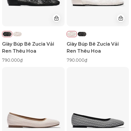
GTHA9-
GTHA9-
Đen
Trắng
Color1First
Color1First
Giày Búp Bê Zucia Vải
Giày Búp Bê Zucia Vải
Ren Thêu Hoa
Ren Thêu Hoa
790.000₫
790.000₫
Giày
Giày
Búp
Búp
Bê
Bê
Nữ
Nữ
Đông
Đông
Hải
Hải
Vải
Vải
Đệt
Đệt
Hoạ
Hoạ