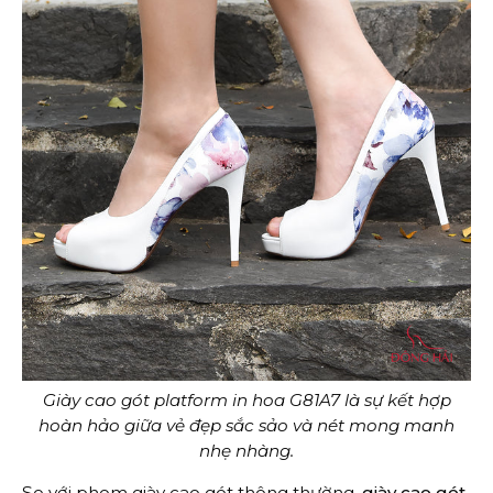
Giày cao gót platform in hoa G81A7 là sự kết hợp
hoàn hảo giữa vẻ đẹp sắc sảo và nét mong manh
nhẹ nhàng.
So với phom giày cao gót thông thường,
giày cao gót