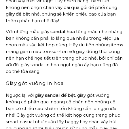
chân váy midi vintage. Tuy nhiên nàng “nấm lùn”
không nên chọn chân váy dài qua gối để phối cùng
giày đế bệt
nhé, chúng sẽ khiến chiều cao của bạn
thêm phần hạn chế đấy!
Với những mẫu giày
sandal hoa
tông màu nhẹ nhàng,
bạn không cần phải lo lắng quá nhiều trong việc lựa
chọn màu sắc kết hợp cùng. Hãy ưu tiên những items
mang gam màu ton-sur-ton với giày, đồng thời cũng
nên hạn chế họa tiết trên trang phục nhé, bởi chỉ cần
với đôi giày sandal in hoa ngọt ngào ấy bạn cũng đã
có thể tỏa sáng.
Giày gót vuông in hoa
Ngược lại với
giày sandal đế bệt
, giày gót vuông
không có phần quai ngang cổ chân nên những cô
bạn có chiều cao khiêm tốn không cần lo ngại nữa
nhé! Giày gót vuông có thể kết hợp cùng trang phục
smart casual như quần tây baggy hay chân váy bút
chì cùng áo sơmi. Nếu muốn sử dụng mẫu giày này