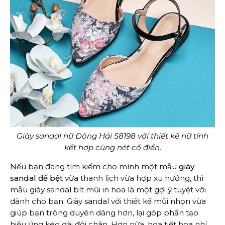
Giày sandal nữ Đông Hải S8198 với thiết kế nữ tính
kết hợp cùng nét cổ điển.
Nếu bạn đang tìm kiếm cho mình một mẫu
giày
sandal đế bệt
vừa thanh lịch vừa hợp xu hướng, thì
mẫu giày
sandal
bít mũi in hoa là một gợi ý tuyệt vời
dành cho bạn. Giày sandal với thiết kế mũi nhọn vừa
giúp bạn trông duyên dáng hơn, lại góp phần tạo
hiệu ứng kéo dài đôi chân. Hơn nữa, họa tiết hoa nhí