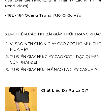
- 561 Điện Biên Phủ, Q. Bình Thạnh - (Lầu M, TTTM
Pearl Plaza)
- 162 - 164 Quang Trung, P.10, Q. Gò Vấp
---------
XEM THÊM CÁC TIN BÀI GIÀY THỜI TRANG KHÁC:
VÌ SAO NÊN CHỌN GIÀY CAO GÓT HỞ MŨI CHO
MÙA HÈ?
TỪ ĐIỂN GIÀY NỮ: GIÀY CAO GÓT - ĐẶC QUYỀN
CỦA PHÁI ĐẸP
TỪ ĐIỂN GIÀY NỮ: THẾ NÀO LÀ GIÀY CASUAL?
Chất Liệu Da Pu Là Gì?