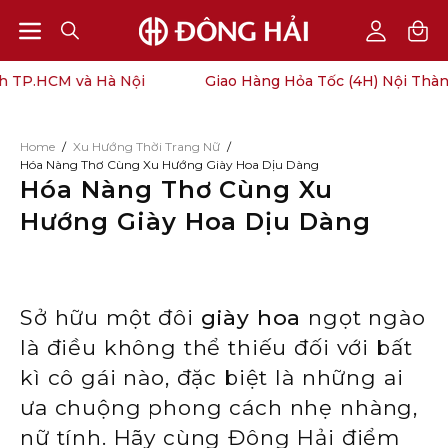
Open
Open
OPEN
My
SEARCH
Account
navigation
.HCM và Hà Nội
Giao Hàng Hỏa Tốc (4H) Nội Thành TP
BAR
menu
Home
/
Xu Hướng Thời Trang Nữ
/
Hóa Nàng Thơ Cùng Xu Hướng Giày Hoa Dịu Dàng
Hóa Nàng Thơ Cùng Xu
Hướng Giày Hoa Dịu Dàng
Sở hữu một đôi
giày hoa
ngọt ngào
là điều không thể thiếu đối với bất
kì cô gái nào, đặc biệt là những ai
ưa chuộng phong cách nhẹ nhàng,
nữ tính. Hãy cùng Đông Hải điểm