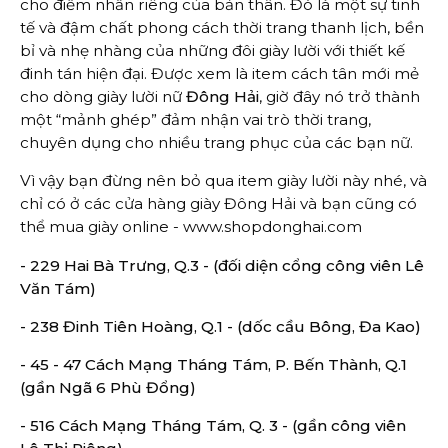
cho điểm nhấn riêng của bản thân. Đó là một sự tinh
tế và đậm chất phong cách thời trang thanh lịch, bền
bỉ và nhẹ nhàng của những đôi giày lười với thiết kế
đinh tán hiện đại. Được xem là item cách tân mới mẻ
cho dòng giày lười nữ
Đông Hải
, giờ đây nó trở thành
một “mảnh ghép” đảm nhận vai trò thời trang,
chuyên dụng cho nhiều trang phục của các bạn nữ.
Vì vậy bạn đừng nên bỏ qua item giày lười này nhé, và
chỉ có ở các cửa hàng giày Đông Hải và bạn cũng có
thể mua giày online -
www.shopdonghai.com
- 229 Hai Bà Trưng, Q.3 - (đối diện cổng công viên Lê
Văn Tám)
- 238 Đinh Tiên Hoàng, Q.1 - (dốc cầu Bông, Đa Kao)
- 45 - 47 Cách Mạng Tháng Tám, P. Bến Thành, Q.1
(gần Ngã 6 Phù Đổng)
- 516 Cách Mạng Tháng Tám, Q. 3 - (gần công viên