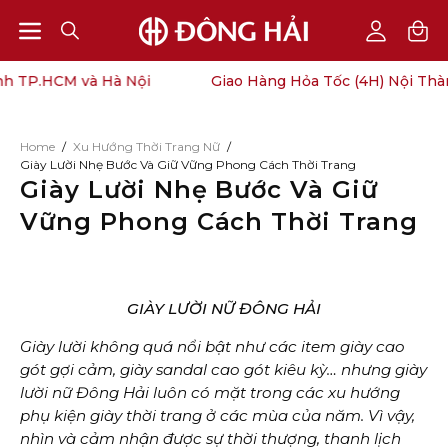
Open
Open
OPEN
My
SEARCH
Account
navigation
TP.HCM và Hà Nội
Giao Hàng Hỏa Tốc (4H) Nội Thành 
BAR
menu
Home
/
Xu Hướng Thời Trang Nữ
/
Giày Lười Nhẹ Bước Và Giữ Vững Phong Cách Thời Trang
Giày Lười Nhẹ Bước Và Giữ
Vững Phong Cách Thời Trang
GIÀY LƯỜI NỮ ĐÔNG HẢI
Giày lười
không quá nổi bật như các item
giày cao
gót
gợi cảm, giày
sandal cao gót
kiêu kỳ… nhưng giày
lười nữ Đông Hải luôn có mặt trong các xu hướng
phụ kiện giày thời trang ở các mùa của năm. Vì vậy,
nhìn và cảm nhận được sự thời thượng, thanh lịch