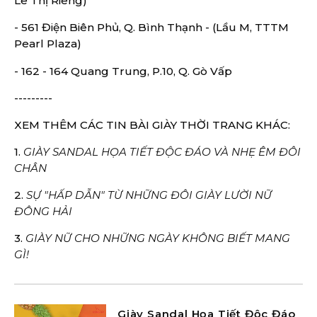
Lê Thị Riêng)
- 561 Điện Biên Phủ, Q. Bình Thạnh - (Lầu M, TTTM
Pearl Plaza)
- 162 - 164 Quang Trung, P.10, Q. Gò Vấp
---------
XEM THÊM CÁC TIN BÀI GIÀY THỜI TRANG KHÁC:
1.
GIÀY SANDAL HỌA TIẾT ĐỘC ĐÁO VÀ NHẸ ÊM ĐÔI
CHÂN
2.
SỰ "HẤP DẪN" TỪ NHỮNG ĐÔI GIÀY LƯỜI NỮ
ĐÔNG HẢI
3.
GIÀY NỮ CHO NHỮNG NGÀY KHÔNG BIẾT MANG
GÌ!
Giày Sandal Họa Tiết Độc Đáo