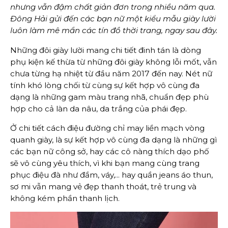
nhưng vẫn đậm chất giản đơn trong nhiều năm qua.
Đông Hải gửi đến các bạn nữ một kiểu mẫu giày lười
luôn làm mê mẩn các tín đồ thời trang, ngay sau đây.
Những đôi giày lười mang chi tiết đinh tán là dòng
phụ kiện kế thừa từ những đôi giày không lỗi mốt, vẫn
chưa từng hạ nhiệt từ đầu năm 2017 đến nay. Nét nữ
tính khó lòng chối từ cùng sự kết hợp vô cùng đa
dạng là những gam màu trang nhã, chuẩn đẹp phù
hợp cho cả làn da nâu, da trắng của phái đẹp.
Ở chi tiết cách điệu đường chỉ may liền mạch vòng
quanh giày, là sự kết hợp vô cùng đa dạng là những gì
các bạn nữ công sở, hay các cô nàng thích dạo phố
sẽ vô cùng yêu thích, vì khi bạn mang cùng trang
phục điệu đà như đầm, váy,... hay quần jeans áo thun,
sơ mi vẫn mang vẻ đẹp thanh thoát, trẻ trung và
không kém phần thanh lịch.