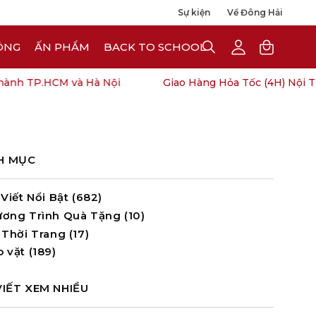
Sự kiện
Về Đông Hải
ÔNG
ẤN PHẨM
BACK TO SCHOOL
OPEN
My
Open cart
SEARCH
Account
BAR
 TP.HCM và Hà Nội
Giao Hàng Hỏa Tốc (4H) Nội Thàn
H MỤC
 Viết Nổi Bật (682)
ương Trình Quà Tặng (10)
 Thời Trang (17)
 vặt (189)
VIẾT XEM NHIỀU