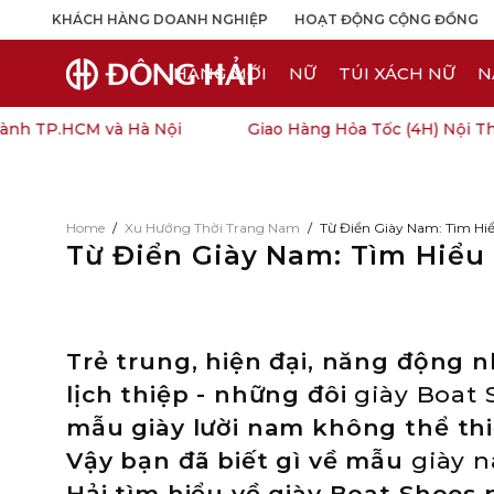
KHÁCH HÀNG DOANH NGHIỆP
HOẠT ĐỘNG CỘNG ĐỒNG
HÀNG MỚI
NỮ
TÚI XÁCH NỮ
N
 TP.HCM và Hà Nội
Giao Hàng Hỏa Tốc (4H) Nội Thành
Home
/
Xu Hướng Thời Trang Nam
/
Từ Điển Giày Nam: Tìm Hiể
Từ Điển Giày Nam: Tìm Hiểu
Trẻ trung, hiện đại, năng động
lịch thiệp - những đôi
giày Boat 
mẫu giày lười nam không thể thi
Vậy bạn đã biết gì về mẫu
giày 
Hải tìm hiểu về giày Boat Shoes 