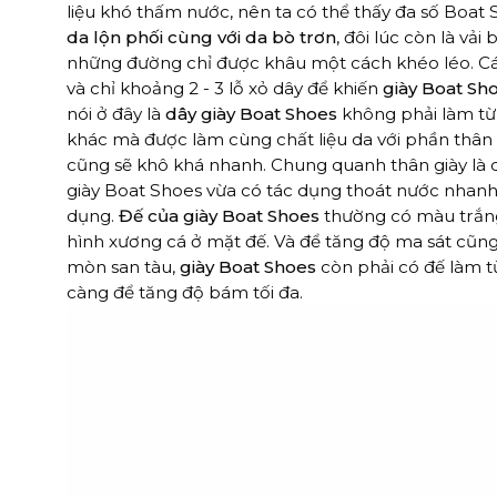
liệu khó thấm nước, nên ta có thể thấy đa số Boa
da lộn phối cùng với da bò trơn
, đôi lúc còn là vả
những đường chỉ được khâu một cách khéo léo. Các l
và chỉ khoảng 2 - 3 lỗ xỏ dây để khiến
giày Boat Sho
nói ở đây là
dây giày Boat Shoes
không phải làm từ
khác mà được làm cùng chất liệu da với phần thân t
cũng sẽ khô khá nhanh. Chung quanh thân giày là c
giày Boat Shoes vừa có tác dụng thoát nước nhanh
dụng.
Đế của giày Boat Shoes
thường có màu trắng
hình xương cá ở mặt đế. Và để tăng độ ma sát cũng
mòn san tàu,
giày Boat Shoes
còn phải có đế làm từ
càng để tăng độ bám tối đa.