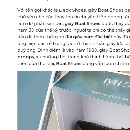
Với tên gọi khác là
Deck Shoes,
giày Boat Shoes b
chủ yếu cho các thủy thủ di chuyển trên boong tàu
làm dơ phần sàn tàu,
giày Boat Shoes
được thay đổ
năm 30 của thế kỳ trước, người ta chỉ có thể thấy 
dần dà theo thời gian đôi
giày nam đặc biệt
này đã 
ông hiện đại trẻ trung, và trở thành mẫu giày lườ
quý ông. Đỉnh điểm là vào năm 1980, giày Boat Sh
preppy,
xu hướng thời trang khá thịnh hành thời bấ
triển của thời đại,
Boat Shoes
cũng vẫn luôn chiếm 