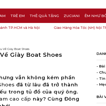
AM
TRẺ EM
THẺ QUÀ TẶNG
ZUCIANI
ÊM NHƯ B
 TP.HCM và Hà Nội
Giao Hàng Hỏa Tốc (4H) Nội Thành
u Về Giày Boat Shoes
 Về Giày Boat Shoes
DAN
- Bài
- Ch
 nhưng vẫn không kém phần
- Tin
Shoes
đã từ lâu đã trở thành
- Mẹo
ếu trong tủ đồ của quý ông.
BÀI 
nam cao cấp
này? Cùng Đông
nhé!