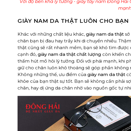
Với độ bền khá lý tưởng - giày tây nam Đông Hải 
mạn
GIÀY NAM DA THẬT LUÔN CHO BẠN 
Khác với những chất liệu khác,
giày nam da thật
sở 
chân bạn bị đau hay trầy khi di chuyển nhiều. Thậm
thật cũng sẽ rất nhanh mềm, bạn sẽ khó tìm được đ
cạnh đó,
giày nam da thật chất lượng
còn khiến châ
thấm hút mồ hôi lý tưởng. Đối với phái mạnh, khi ph
giữ cho chân luôn khô thoáng sẽ góp phần không n
Không những thế, ưu điểm của
giày nam da thật
cò
khỏe của bạn thật sự tốt. Bạn sẽ không cần phải 
chân, hay dị ứng da chân nhờ vào nguồn gốc tự nhiê