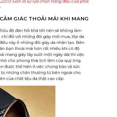
G2272 luôn là sự lựa chọn hàng đầu của phái
h
CẢM GIÁC THOẢI MÁI KHI MANG
hữu độ đàn hồi khá tốt nên sẽ không làm
 chí đối với những đôi giày mới mua, lớp da
iều này ở những đôi giày da nhân tạo. Bên
n bạn thoải mái hơn rất nhiều khi có độ
ải mang giày tây suốt một ngày dài thì việc
hỏ cho phong thái lịch lãm của quý ông.
n được thể hiện ở việc chúng bảo vệ sức
sợ bị những chấn thương từ bên ngoài cho
n của chất liệu da thật cao cấp.