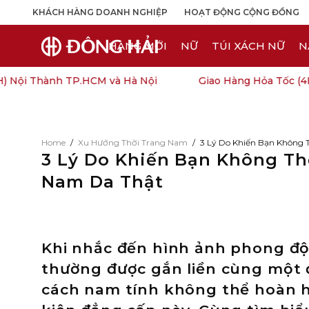
KHÁCH HÀNG DOANH NGHIỆP
HOẠT ĐỘNG CỘNG ĐỒNG
HÀNG MỚI
NỮ
TÚI XÁCH NỮ
N
i Thành TP.HCM và Hà Nội
Giao Hàng Hỏa Tốc (4H) N
Home
/
Xu Hướng Thời Trang Nam
/
3 Lý Do Khiến Bạn Không 
3 Lý Do Khiến Bạn Không Th
Nam Da Thật
Khi nhắc đến hình ảnh phong độ,
thường được gắn liền cùng một 
cách nam tính không thể hoàn h