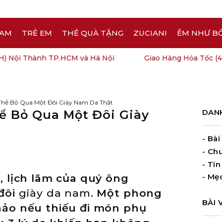
AM
TRẺ EM
THẺ QUÀ TẶNG
ZUCIANI
ÊM NHƯ B
ội Thành TP.HCM và Hà Nội
Giao Hàng Hỏa Tốc (4H) N
Thể Bỏ Qua Một Đôi Giày Nam Da Thật
ể Bỏ Qua Một Đôi Giày
DAN
- Bài
- Ch
- Tin
 lịch lãm của quý ông
- Mẹo
đôi
giày da nam
. Một phong
BÀI 
ảo nếu thiếu đi món phụ