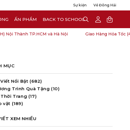
Sự kiện
Về Đông Hải
ÔNG
ẤN PHẨM
BACK TO SCHOOL
OPEN
My
Open cart
SEARCH
Account
BAR
ội Thành TP.HCM và Hà Nội
Giao Hàng Hỏa Tốc (4H) N
H MỤC
 Viết Nổi Bật (682)
ương Trình Quà Tặng (10)
 Thời Trang (17)
 vặt (189)
VIẾT XEM NHIỀU