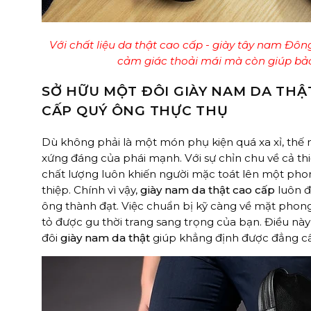
Với chất liệu da thật cao cấp - giày tây nam Đ
cảm giác thoải mái mà còn giúp bảo
SỞ HỮU MỘT ĐÔI GIÀY NAM DA TH
CẤP QUÝ ÔNG THỰC THỤ
Dù không phải là một món phụ kiện quá xa xỉ, thế
xứng đáng của phái mạnh. Với sự chỉn chu về cả thiế
chất lượng luôn khiến người mặc toát lên một pho
thiệp. Chính vì vậy,
giày nam da thật cao cấp
luôn đ
ông thành đạt.
Việc chuẩn bị kỹ càng về mặt phong
tỏ được gu thời trang sang trọng của bạn. Điều nà
đôi
giày nam da thật
giúp khẳng định được đẳng cấ