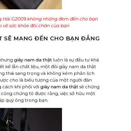
ông Hải G2009 không những đem đến cho bạn
 vệ sức khỏe đôi chân của bạn
ẬT SẼ MANG ĐỂN CHO BẠN ĐẲNG
 nhưng
giày nam da thật
luôn là sự đầu tư khá
t kế lẫn chất liệu, một đôi giày nam da thật
ng thái sang trọng và không kém phần lịch
ược cho là biểu tượng của một người đàn
 cách khi phối với
giày nam da thật
sẽ chứng
y cũng chứng tỏ được rằng, việc sở hữu một
p quý ông trong bạn.