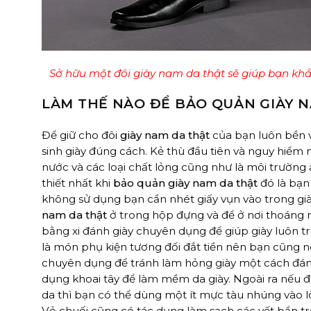
Sở hữu một đôi giày nam da thật sẽ giúp bạn kh
LÀM THẾ NÀO ĐỂ BẢO QUẢN GIÀY 
Để giữ cho đôi
giày nam da thật
của bạn luôn bền v
sinh giày đúng cách. Kẻ thù đầu tiên và nguy hiểm
nước và các loại chất lỏng cũng như là môi trường ẩ
thiết nhất khi
bảo quản giày nam da thật
đó là bạn
không sử dụng bạn cần nhét giấy vụn vào trong già
nam da thật
ở trong hộp đựng và để ở nơi thoáng 
bằng xi đánh giày chuyên dụng để giúp giày luôn t
là món phụ kiện tương đối đắt tiền nên bạn cũng 
chuyên dụng để tránh làm hỏng giày một cách đáng 
dụng khoai tây để làm mềm da giày. Ngoài ra nếu 
da thì bạn có thể dùng một ít mực tàu nhúng vào l
Vỏ chuối cũng có tác dụng làm sạch các vết bẩn tr