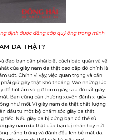
ẳng định được đẳng cấp quý ông trong mình
NAM DA THẬT?
à đẹp bạn cần phải biết cách bảo quản và vệ
 nhất của
giày nam da thật cao cấp
đó chính là
m ướt. Chính vì vậy, việc quan trọng và cần
 phải giữ giày thật khô thoáng. Vào những lúc
y để hút ẩm và giữ form giày, sau đó cất
giày
mát. Bạn cũng cần thường xuyên đánh xi giày
rông như mới. Vì
giày nam da thật chất lượng
nên đầu tư một bộ chăm sóc giày da thật
tiếc. Nếu giày da bị cứng bạn có thể sử
đôi
giày nam da thật
của bạn bị nhăn hay nứt
òng trắng trứng và đánh đều lên bề mặt da.
ên giày nam da thật cực kỳ hiệu quả.