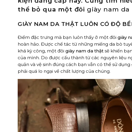
kiện đẳng cấp này. Cùng tìm hiể
thể bỏ qua một đôi
giày nam da 
GIÀY NAM DA THẬT LUÔN CÓ ĐỘ BỀ
Điểm đặc trưng mà bạn luôn thấy ở một đôi
giày n
hoàn hảo. Được chế tác từ những miếng da bò tuyể
khá kỳ công, một đôi
giày nam da thật
sẽ khiến bạn
của mình. Do được cấu thành từ các nguyên liệu ng
quản và vệ sinh đúng cách bạn vẫn có thể sử dụng 
phải quá lo ngại về chất lượng của chúng.