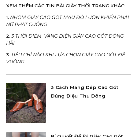
XEM THÊM CÁC TIN BÀI GIÀY THỜI TRANG KHÁC:
1.
NHÓM GIÀY CAO GÓT MÀU ĐỎ LUÔN KHIẾN PHÁI
NỮ PHÁT CUỒNG
2.
3 THỜI ĐIỂM VÀNG DIỆN GIÀY CAO GÓT ĐÔNG
HẢI
3.
TIÊU CHÍ NÀO KHI LỰA CHỌN GIÀY CAO GÓT ĐẾ
VUÔNG
3 Cách Mang Dép Cao Gót
Đúng Điệu Thu Đông
Bí Quyết Để Đi Giày Cao Gót