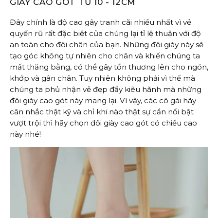
GIÀY CAO GÓT TỪ 10 - 12CM
Đây chính là độ cao gây tranh cãi nhiều nhất vì vẻ
quyến rũ rất đặc biệt của chúng lại tỉ lệ thuận với độ
an toàn cho đôi chân của bạn. Những đôi giày này sẽ
tạo góc không tự nhiên cho chân và khiến chúng ta
mất thăng bằng, có thể gây tổn thương lên cho ngón,
khớp và gân chân. Tuy nhiên không phải vì thế mà
chúng ta phủ nhận vẻ đẹp đầy kiêu hãnh mà những
đôi giày cao gót này mang lại. Vì vậy, các cô gái hãy
cân nhắc thật kỹ và chỉ khi nào thật sự cần nổi bật
vượt trội thì hãy chọn đôi giày cao gót có chiều cao
này nhé!