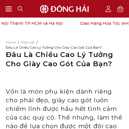
Open
Open
OPEN
My
SEARCH
Account
navigation
ội Thành TP.HCM và Hà Nội
Giao Hàng Hỏa Tốc (4H) N
BAR
menu
Home
/
Mẹo vặt
/
Đâu Là Chiều Cao Lý Tưởng Cho Giày Cao Gót Của Bạn?
Đâu Là Chiều Cao Lý Tưởng
Cho Giày Cao Gót Của Bạn?
Vốn là món phụ kiện dành riêng
cho phái đẹp, giày cao gót luôn
chiếm lĩnh được hầu hết tình cảm
của các quý cô. Thế nhưng, làm thế
nào để lựa chọn được một đôi cao