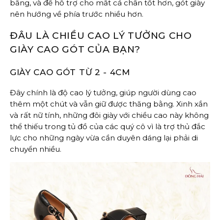
bằng, và để hỗ trợ cho mắt cá chân tốt hơn, gót giày
nên hướng về phía trước nhiều hơn.
ĐÂU LÀ CHIỀU CAO LÝ TƯỞNG CHO
GIÀY CAO GÓT CỦA BẠN?
GIÀY CAO GÓT TỪ 2 - 4CM
Đây chính là độ cao lý tưởng, giúp người dùng cao
thêm một chút và vẫn giữ được thăng bằng. Xinh xắn
và rất nữ tính, những đôi giày với chiều cao này không
thể thiếu trong tủ đồ của các quý cô vì là trợ thủ đắc
lực cho những ngày vừa cần duyên dáng lại phải di
chuyển nhiều.